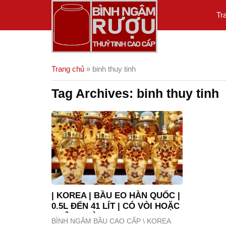
Skip
Tr
to
content
Trang chủ
»
binh thuy tinh
Tag Archives:
binh thuy tinh
| KOREA | BẦU EO HÀN QUỐC |
0.5L ĐẾN 41 LÍT | CÓ VÒI HOẶC
KHÔNG VÒI.
BÌNH NGÂM BẦU CAO CẤP \ KOREA