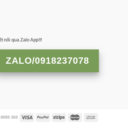
t nối qua Zalo App!!!
ZALO/0918237078
2 8888 368