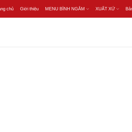
ang chủ
Giới thiệu
MENU BÌNH NGÂM
XUẤT XỨ
Bản