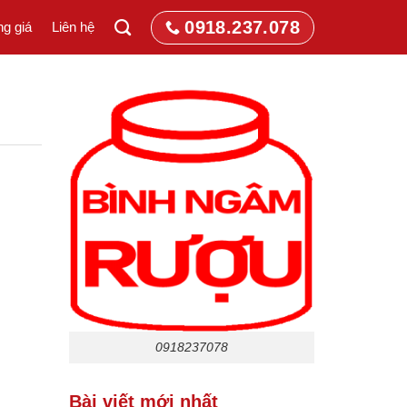
0918.237.078
g giá
Liên hệ
0918237078
Bài viết mới nhất