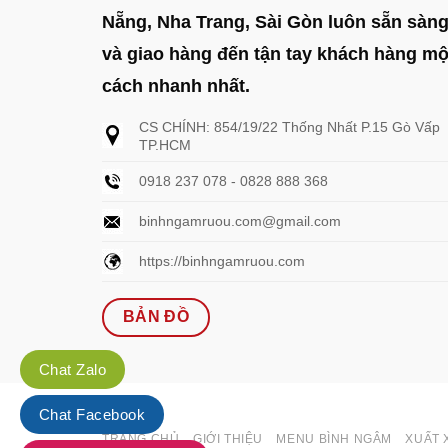
Nẵng, Nha Trang, Sài Gòn luôn sẵn sàn
và giao hàng đến tận tay khách hàng mộ
cách nhanh nhất.
CS CHÍNH: 854/19/22 Thống Nhất P.15 Gò Vấp
TP.HCM
0918 237 078 - 0828 888 368
binhngamruou.com@gmail.com
https://binhngamruou.com
BẢN ĐỒ
Chat Zalo
Chat Facebook
TRANG CHỦ
GIỚI THIỆU
MENU BÌNH NGÂM
XUẤT 