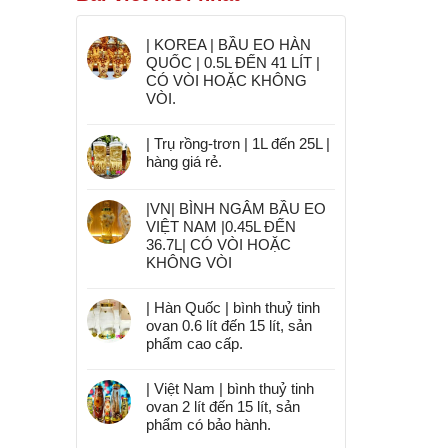
| KOREA | BẦU EO HÀN
QUỐC | 0.5L ĐẾN 41 LÍT |
CÓ VÒI HOẶC KHÔNG
VÒI.
| Trụ rồng-trơn | 1L đến 25L |
hàng giá rẻ.
|VN| BÌNH NGÂM BẦU EO
VIỆT NAM |0.45L ĐẾN
36.7L| CÓ VÒI HOẶC
KHÔNG VÒI
| Hàn Quốc | bình thuỷ tinh
ovan 0.6 lít đến 15 lít, sản
phẩm cao cấp.
| Việt Nam | bình thuỷ tinh
ovan 2 lít đến 15 lít, sản
phẩm có bảo hành.