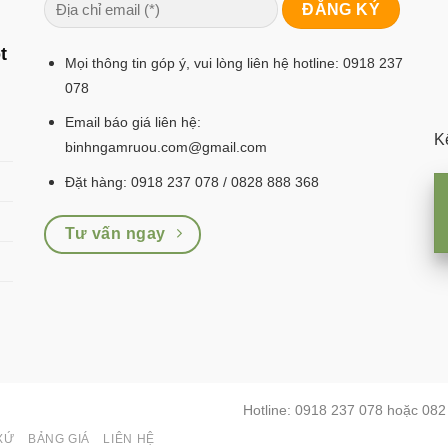
g
t
Mọi thông tin góp ý, vui lòng liên hệ hotline: 0918 237
078
Email báo giá liên hệ:
Kế
binhngamruou.com@gmail.com
Đặt hàng: 0918 237 078 / 0828 888 368
Tư vấn ngay
Hotline: 0918 237 078 hoặc 08
XỨ
BẢNG GIÁ
LIÊN HỆ